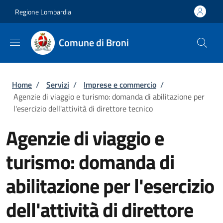
Salta al contenuto principale
Skip to footer content
Regione Lombardia
Comune di Broni
Briciole di pane
Home
/
Servizi
/
Imprese e commercio
/
Agenzie di viaggio e turismo: domanda di abilitazione per
l'esercizio dell'attività di direttore tecnico
Agenzie di viaggio e
turismo: domanda di
abilitazione per l'esercizio
dell'attività di direttore