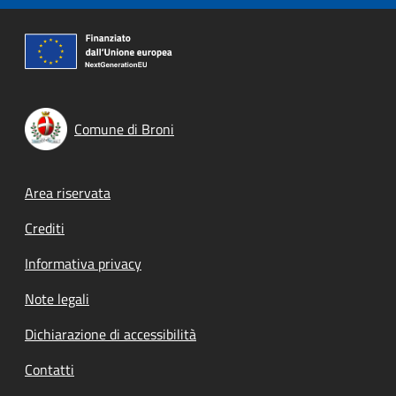
Comune di Broni
Footer menu
Area riservata
Crediti
Informativa privacy
Note legali
Dichiarazione di accessibilità
Contatti