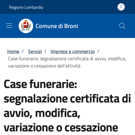
Salta al contenuto principale
Skip to footer content
Regione Lombardia
Comune di Broni
Briciole di pane
Home
/
Servizi
/
Imprese e commercio
/
Case funerarie: segnalazione certificata di avvio, modifica,
variazione o cessazione dell'attività
Case funerarie:
segnalazione certificata di
avvio, modifica,
variazione o cessazione