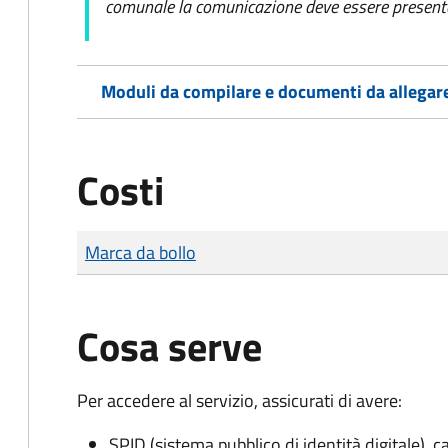
comunale la comunicazione deve essere presentat
Moduli da compilare e documenti da allegar
Costi
Tipo di pagamento
Importo
Marca da bollo
Cosa serve
Per accedere al servizio, assicurati di avere:
SPID (sistema pubblico di identità digitale), ca