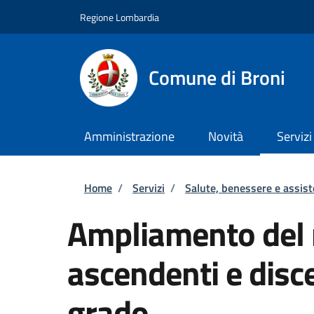
Salta al contenuto principale
Skip to footer content
Regione Lombardia
Comune di Broni
Amministrazione
Novità
Servizi
Briciole di pane
Home
/
Servizi
/
Salute, benessere e assis
Ampliamento del n
ascendenti e disc
grado