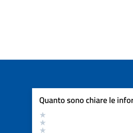
Quanto sono chiare le info
Valutazione
Valuta 5 stelle su 5
Valuta 4 stelle su 5
Valuta 3 stelle su 5