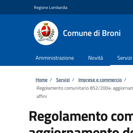
Salta al contenuto principale
Skip to footer content
Regione Lombardia
Comune di Broni
Amministrazione
Novità
Servizi
Briciole di pane
Home
/
Servizi
/
Imprese e commercio
/
Regolamento comunitario 852/2004: aggiornament
affini
Regolamento com
aggiornamento de