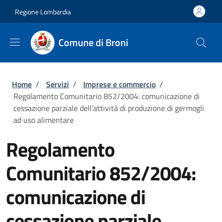
Salta al contenuto principale
Skip to footer content
Regione Lombardia
Comune di Broni
Briciole di pane
Home
/
Servizi
/
Imprese e commercio
/
Regolamento Comunitario 852/2004: comunicazione di
cessazione parziale dell'attività di produzione di germogli
ad uso alimentare
Regolamento
Comunitario 852/2004:
comunicazione di
cessazione parziale