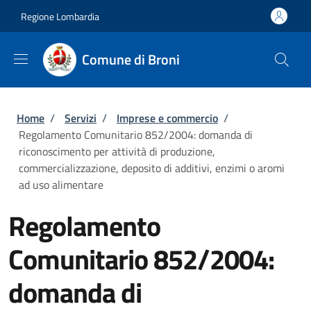
Salta al contenuto principale
Skip to footer content
Regione Lombardia
Comune di Broni
Briciole di pane
Home
/
Servizi
/
Imprese e commercio
/
Regolamento Comunitario 852/2004: domanda di
riconoscimento per attività di produzione,
commercializzazione, deposito di additivi, enzimi o aromi
ad uso alimentare
Regolamento
Comunitario 852/2004:
domanda di