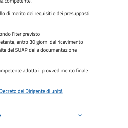
aria competente.
lo di merito dei requisiti e dei presupposti
condo l'iter previsto
petente,
entro 30 giorni dal ricevimento
mite del SUAP della documentazione
a competente adotta il provvedimento finale
.
Decreto del Dirigente di unità
e