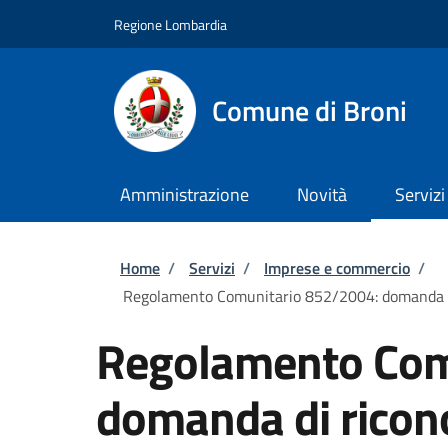
Salta al contenuto principale
Skip to footer content
Regione Lombardia
Comune di Broni
Amministrazione
Novità
Servizi
Briciole di pane
Home
/
Servizi
/
Imprese e commercio
/
Regolamento Comunitario 852/2004: domanda di 
Regolamento Com
domanda di ricon