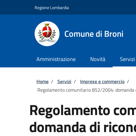
Salta al contenuto principale
Skip to footer content
Regione Lombardia
Comune di Broni
Amministrazione
Novità
Servizi
Briciole di pane
Home
/
Servizi
/
Imprese e commercio
/
Regolamento comunitario 852/2004: domanda di ri
Regolamento com
domanda di ricon