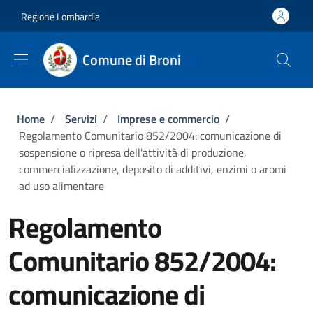
Salta al contenuto principale
Skip to footer content
Regione Lombardia
Comune di Broni
Briciole di pane
Home
/
Servizi
/
Imprese e commercio
/
Regolamento Comunitario 852/2004: comunicazione di
sospensione o ripresa dell'attività di produzione,
commercializzazione, deposito di additivi, enzimi o aromi
ad uso alimentare
Regolamento
Comunitario 852/2004:
comunicazione di