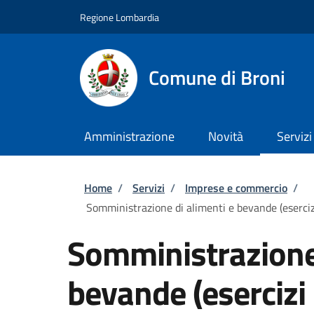
Salta al contenuto principale
Skip to footer content
Regione Lombardia
Comune di Broni
Amministrazione
Novità
Servizi
Briciole di pane
Home
/
Servizi
/
Imprese e commercio
/
Somministrazione di alimenti e bevande (esercizi 
Somministrazione 
bevande (esercizi 