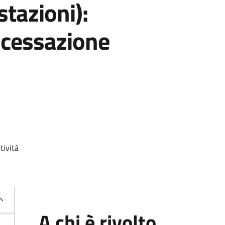
stazioni):
 cessazione
tività
A chi è rivolto