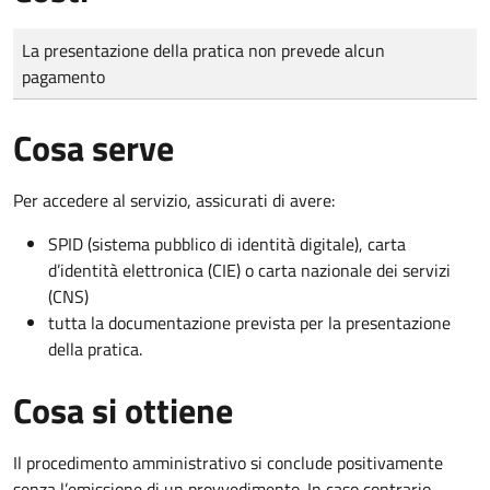
Tipo di pagamento
Importo
La presentazione della pratica non prevede alcun
pagamento
Cosa serve
Per accedere al servizio, assicurati di avere:
SPID (sistema pubblico di identità digitale), carta
d’identità elettronica (CIE) o carta nazionale dei servizi
(CNS)
tutta la documentazione prevista per la presentazione
della pratica.
Cosa si ottiene
Il procedimento amministrativo si conclude positivamente
senza l’emissione di un provvedimento. In caso contrario