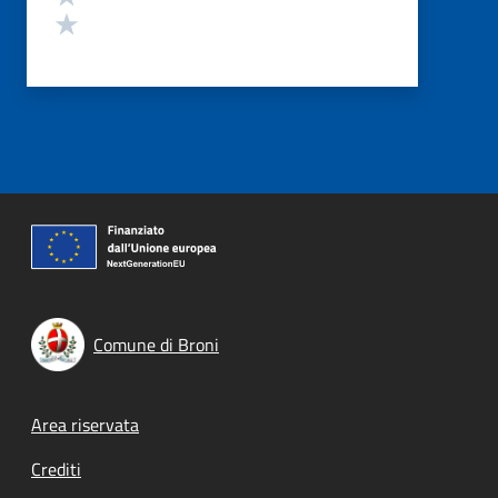
Valuta 1 stelle su 5
Comune di Broni
Footer menu
Area riservata
Crediti