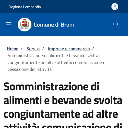
Salta al contenuto principale
Skip to footer content
Regione Lombardia
Comune di Broni
Briciole di pane
Home
/
Servizi
/
Imprese e commercio
/
Somministrazione di alimenti e bevande svolta
congiuntamente ad altre attività: comunicazione di
cessazione dell'attività
Somministrazione di
alimenti e bevande svolta
congiuntamente ad altre
attività: comunicazione di