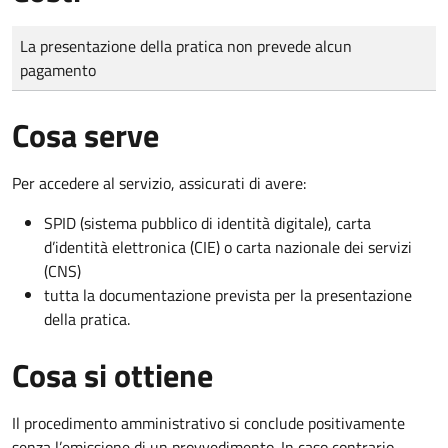
Tipo di pagamento
Importo
La presentazione della pratica non prevede alcun
pagamento
Cosa serve
Per accedere al servizio, assicurati di avere:
SPID (sistema pubblico di identità digitale), carta
d’identità elettronica (CIE) o carta nazionale dei servizi
(CNS)
tutta la documentazione prevista per la presentazione
della pratica.
Cosa si ottiene
Il procedimento amministrativo si conclude positivamente
senza l’emissione di un provvedimento. In caso contrario