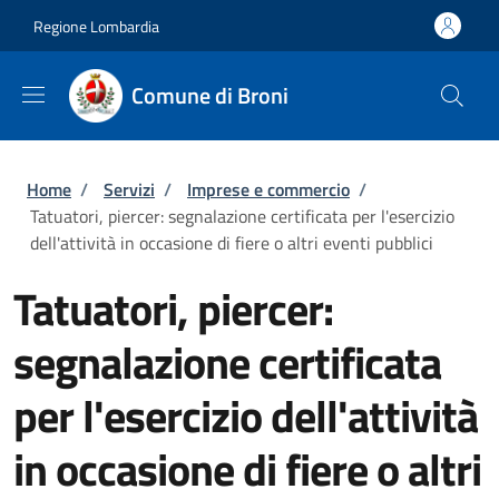
Salta al contenuto principale
Skip to footer content
Regione Lombardia
Comune di Broni
Briciole di pane
Home
/
Servizi
/
Imprese e commercio
/
Tatuatori, piercer: segnalazione certificata per l'esercizio
dell'attività in occasione di fiere o altri eventi pubblici
Tatuatori, piercer:
segnalazione certificata
per l'esercizio dell'attività
in occasione di fiere o altri