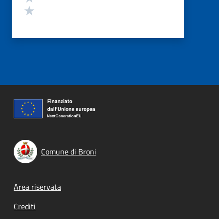
Valuta 1 stelle su 5
Comune di Broni
Footer menu
Area riservata
Crediti