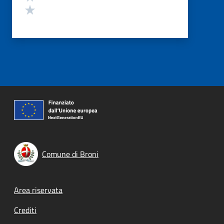
Valuta 1 stelle su 5
Comune di Broni
Footer menu
Area riservata
Crediti