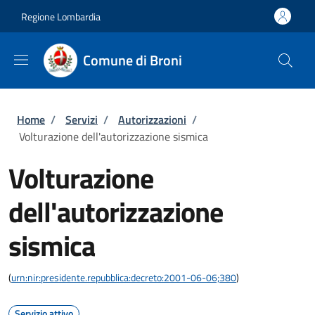
Salta al contenuto principale
Skip to footer content
Regione Lombardia
Comune di Broni
Briciole di pane
Home
/
Servizi
/
Autorizzazioni
/
Volturazione dell'autorizzazione sismica
Volturazione
dell'autorizzazione
sismica
(
urn:nir:presidente.repubblica:decreto:2001-06-06;380
)
Servizio attivo