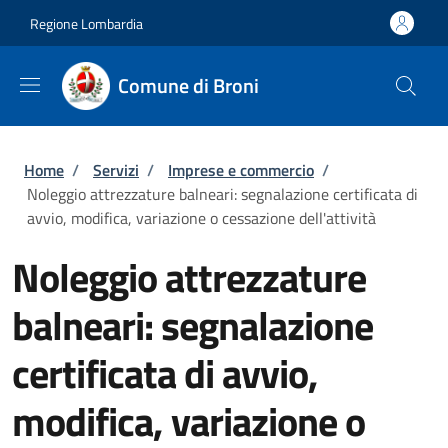
Salta al contenuto principale
Skip to footer content
Regione Lombardia
Comune di Broni
Briciole di pane
Home
/
Servizi
/
Imprese e commercio
/
Noleggio attrezzature balneari: segnalazione certificata di
avvio, modifica, variazione o cessazione dell'attività
Noleggio attrezzature
balneari: segnalazione
certificata di avvio,
modifica, variazione o