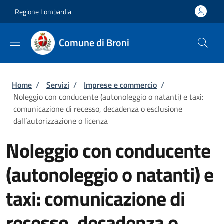
Salta al contenuto principale
Skip to footer content
Regione Lombardia
Comune di Broni
Briciole di pane
Home
/
Servizi
/
Imprese e commercio
/
Noleggio con conducente (autonoleggio o natanti) e taxi:
comunicazione di recesso, decadenza o esclusione
dall’autorizzazione o licenza
Noleggio con conducente
(autonoleggio o natanti) e
taxi: comunicazione di
recesso, decadenza o