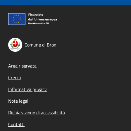
Comune di Broni
Footer menu
Area riservata
Crediti
Informativa privacy
Note legali
Dichiarazione di accessibilità
Contatti