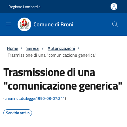
Salta al contenuto principale
Skip to footer content
Regione Lombardia
Comune di Broni
Briciole di pane
Home
/
Servizi
/
Autorizzazioni
/
Trasmissione di una "comunicazione generica"
Trasmissione di una
"comunicazione generica"
(
urn:nir:stato:legge:1990-08-07;241
)
Servizio attivo