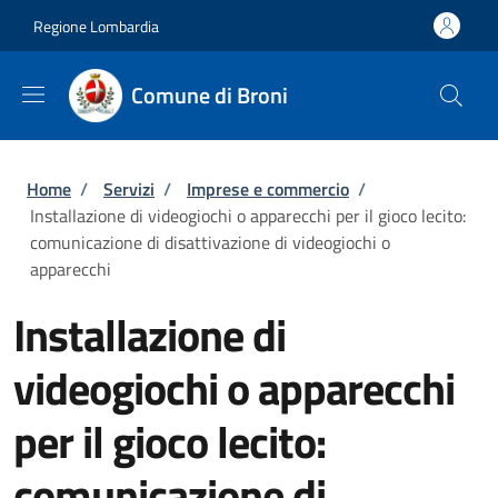
Salta al contenuto principale
Skip to footer content
Regione Lombardia
Comune di Broni
Briciole di pane
Home
/
Servizi
/
Imprese e commercio
/
Installazione di videogiochi o apparecchi per il gioco lecito:
comunicazione di disattivazione di videogiochi o
apparecchi
Installazione di
videogiochi o apparecchi
per il gioco lecito:
comunicazione di