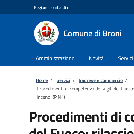
Salta al contenuto principale
Skip to footer content
Regione Lombardia
Comune di Broni
Amministrazione
Novità
Servizi
Briciole di pane
Home
/
Servizi
/
Imprese e commercio
/
Procedimenti di competenza dei Vigili del Fuoco: 
incendi (PIN1)
Procedimenti di c
del Fuoco: rilascio