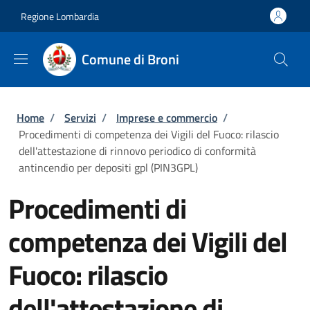
Salta al contenuto principale
Skip to footer content
Regione Lombardia
Comune di Broni
Briciole di pane
Home
/
Servizi
/
Imprese e commercio
/
Procedimenti di competenza dei Vigili del Fuoco: rilascio
dell'attestazione di rinnovo periodico di conformità
antincendio per depositi gpl (PIN3GPL)
Procedimenti di
competenza dei Vigili del
Fuoco: rilascio
dell'attestazione di