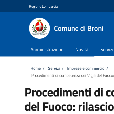
Salta al contenuto principale
Skip to footer content
Regione Lombardia
Comune di Broni
Amministrazione
Novità
Servizi
Briciole di pane
Home
/
Servizi
/
Imprese e commercio
/
Procedimenti di competenza dei Vigili del Fuoco: 
Procedimenti di c
del Fuoco: rilasci