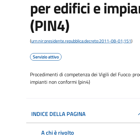
per edifici e impi
(PIN4)
(
urn:nir:presidente.repubblica:decreto:2011-08-01;151
)
Servizio attivo
Procedimenti di competenza dei Vigili del Fuoco: proc
impianti non conformi (pin4)
INDICE DELLA PAGINA
A chi è rivolto