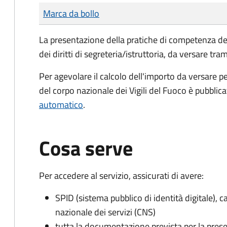
Tipo di pagamento
Importo
Marca da bollo
La presentazione della pratiche di competenza de
dei diritti di segreteria/istruttoria, da versare tra
Per agevolare il calcolo dell'importo da versare pe
del corpo nazionale dei Vigili del Fuoco è pubblic
automatico
.
Cosa serve
Per accedere al servizio, assicurati di avere:
SPID (sistema pubblico di identità digitale), ca
nazionale dei servizi (CNS)
tutta la documentazione prevista per la prese