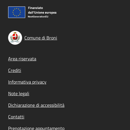
Comune di Broni
Footer menu
Area riservata
Crediti
Informativa privacy
Note legali
Dichiarazione di accessibilità
Contatti
Prenotazione appuntamento