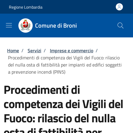
Salta al contenuto principale
Skip to footer content
Regione Lombardia
Comune di Broni
Briciole di pane
Home
/
Servizi
/
Imprese e commercio
/
Procedimenti di competenza dei Vigili del Fuoco: rilascio
del nulla osta di fattibilità per impianti ed edifici soggetti
a prevenzione incendi (PIN5)
Procedimenti di
competenza dei Vigili del
Fuoco: rilascio del nulla
osta di fattibilità per