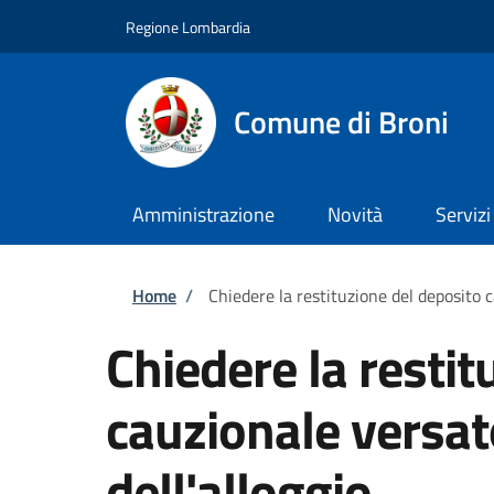
Salta al contenuto principale
Skip to footer content
Regione Lombardia
Comune di Broni
Amministrazione
Novità
Servizi
Briciole di pane
Home
/
Chiedere la restituzione del deposito c
Chiedere la restit
cauzionale versat
dell'alloggio