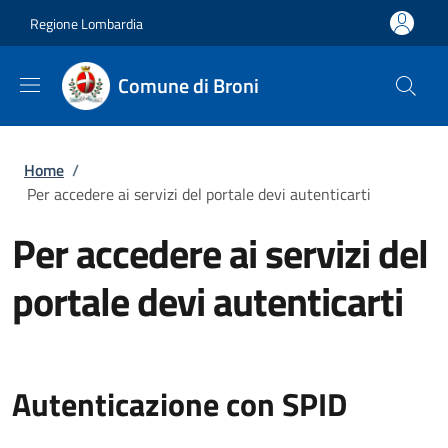
Salta al contenuto principale
Skip to footer content
Regione Lombardia
Comune di Broni
Briciole di pane
Home
/
Per accedere ai servizi del portale devi autenticarti
Per accedere ai servizi del
portale devi autenticarti
Autenticazione con SPID