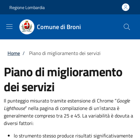
Salta al contenuto principale
Skip to footer content
Regione Lombardia
Comune di Broni
Briciole di pane
Home
/
Piano di miglioramento dei servizi
Piano di miglioramento
dei servizi
Il punteggio misurato tramite estensione di Chrome “
Google
Lighthouse
” nella pagina di compilazione di un’istanza è
generalmente compreso tra 25 e 45. La variabilità è dovuta a
diversi fattori:
lo strumento stesso produce risultati significativamente