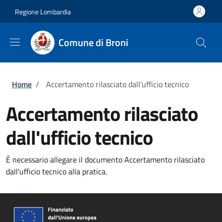
Salta al contenuto principale
Skip to footer content
Regione Lombardia
Comune di Broni
Briciole di pane
Home
/
Accertamento rilasciato dall'ufficio tecnico
Accertamento rilasciato
dall'ufficio tecnico
È necessario allegare il documento Accertamento rilasciato
dall'ufficio tecnico alla pratica.