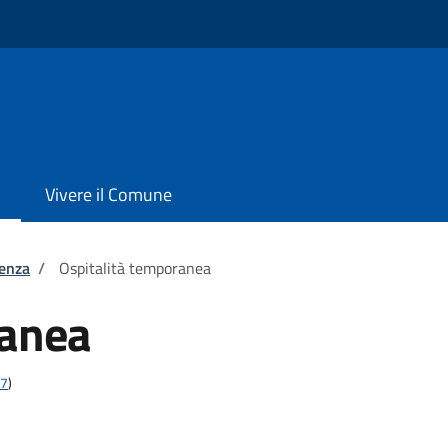
Vivere il Comune
tenza
/
Ospitalità temporanea
ranea
17
)