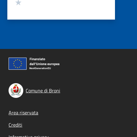
Valuta 1 stelle su 5
Comune di Broni
Footer menu
Area riservata
Crediti
Informativa privacy