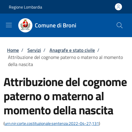
Salta al contenuto principale
Skip to footer content
Regione Lombardia
Comune di Broni
Briciole di pane
Home
/
Servizi
/
Anagrafe e stato civile
/
Attribuzione del cognome paterno o materno al momento
della nascita
Attribuzione del cognome
paterno o materno al
momento della nascita
(
urn:nir:corte.costituzionale:sentenza:2022-04-27;131
)