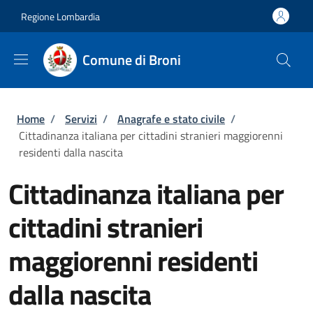
Salta al contenuto principale
Skip to footer content
Regione Lombardia
Comune di Broni
Briciole di pane
Home
/
Servizi
/
Anagrafe e stato civile
/
Cittadinanza italiana per cittadini stranieri maggiorenni
residenti dalla nascita
Cittadinanza italiana per
cittadini stranieri
maggiorenni residenti
dalla nascita