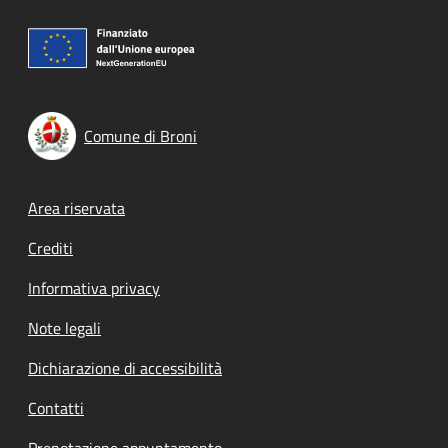
Comune di Broni
Footer menu
Area riservata
Crediti
Informativa privacy
Note legali
Dichiarazione di accessibilità
Contatti
Prenotazione appuntamento