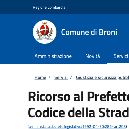
Salta al contenuto principale
Skip to footer content
Regione Lombardia
Comune di Broni
Amministrazione
Novità
Servizi
Briciole di pane
Home
/
Servizi
/
Giustizia e sicurezza pubbl
Ricorso al Prefett
Codice della Stra
(
urn:nir:stato:decreto.legislativo:1992-04-30;285~art203
)