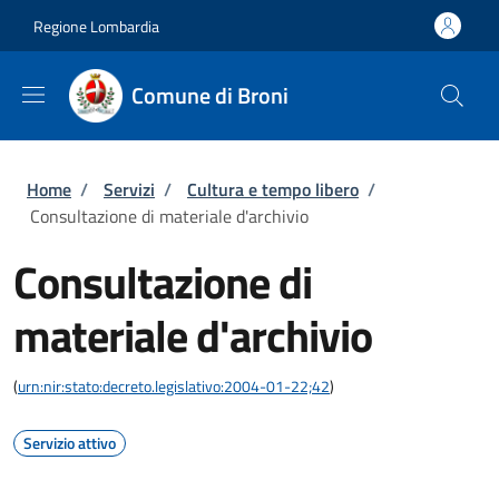
Salta al contenuto principale
Skip to footer content
Regione Lombardia
Comune di Broni
Briciole di pane
Home
/
Servizi
/
Cultura e tempo libero
/
Consultazione di materiale d'archivio
Consultazione di
materiale d'archivio
(
urn:nir:stato:decreto.legislativo:2004-01-22;42
)
Servizio attivo