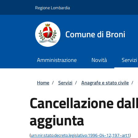
Salta al contenuto principale
Skip to footer content
Regione Lombardia
Comune di Broni
Amministrazione
Novità
Servizi
Briciole di pane
Home
/
Servizi
/
Anagrafe e stato civile
/
Cancellazione dall
aggiunta
(
urn:nir:stato:decreto.legislativo:1996-04-12;197~art1
)