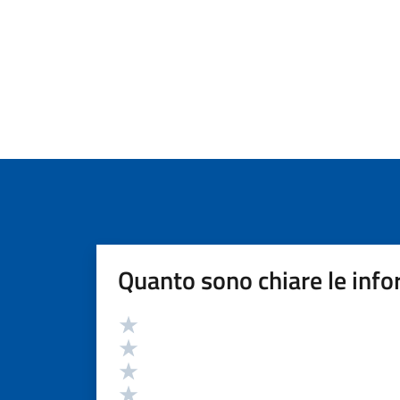
Quanto sono chiare le info
Valutazione
Valuta 5 stelle su 5
Valuta 4 stelle su 5
Valuta 3 stelle su 5
Valuta 2 stelle su 5