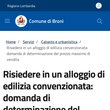
Salta al contenuto principale
Skip to footer content
Regione Lombardia
Comune di Broni
Briciole di pane
Home
/
Servizi
/
Catasto e urbanistica
/
Risiedere in un alloggio di edilizia convenzionata:
domanda di determinazione del prezzo massimo di
vendita
Risiedere in un alloggio di
edilizia convenzionata:
domanda di
determinazione del