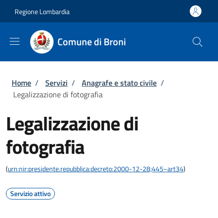
Salta al contenuto principale
Skip to footer content
Regione Lombardia
Comune di Broni
Briciole di pane
Home
/
Servizi
/
Anagrafe e stato civile
/
Legalizzazione di fotografia
Legalizzazione di
fotografia
(
urn:nir:presidente.repubblica:decreto:2000-12-28;445~art34
)
Servizio attivo