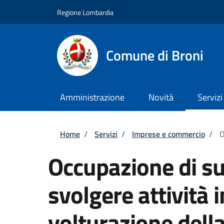
Salta al contenuto principale
Skip to footer content
Regione Lombardia
Comune di Broni
Amministrazione
Novità
Servizi
Briciole di pane
Home
/
Servizi
/
Imprese e commercio
/
O
Occupazione di su
svolgere attività 
volturazione dell