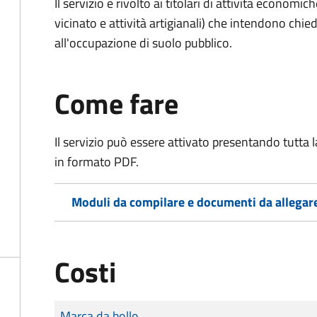
Il servizio è rivolto ai titolari di attività economic
vicinato e attività artigianali) che intendono ch
all'occupazione di suolo pubblico.
Come fare
Il servizio può essere attivato presentando tutta
in formato PDF.
Moduli da compilare e documenti da allegar
Costi
Tipo di pagamento
Importo
Marca da bollo