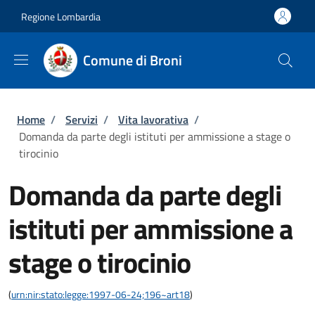
Salta al contenuto principale
Skip to footer content
Regione Lombardia
Comune di Broni
Briciole di pane
Home
/
Servizi
/
Vita lavorativa
/
Domanda da parte degli istituti per ammissione a stage o
tirocinio
Domanda da parte degli
istituti per ammissione a
stage o tirocinio
(
urn:nir:stato:legge:1997-06-24;196~art18
)