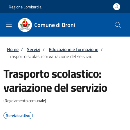
Salta al contenuto principale
Skip to footer content
Regione Lombardia
Comune di Broni
Briciole di pane
Home
/
Servizi
/
Educazione e formazione
/
Trasporto scolastico: variazione del servizio
Trasporto scolastico:
variazione del servizio
(Regolamento comunale)
Servizio attivo