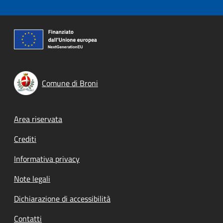
Comune di Broni
Footer menu
Area riservata
Crediti
Informativa privacy
Note legali
Dichiarazione di accessibilità
Contatti