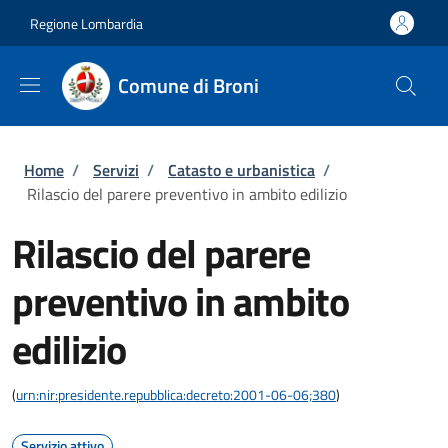
Salta al contenuto principale
Skip to footer content
Regione Lombardia
Comune di Broni
Briciole di pane
Home
/
Servizi
/
Catasto e urbanistica
/
Rilascio del parere preventivo in ambito edilizio
Rilascio del parere
preventivo in ambito
edilizio
(
urn:nir:presidente.repubblica:decreto:2001-06-06;380
)
Servizio attivo